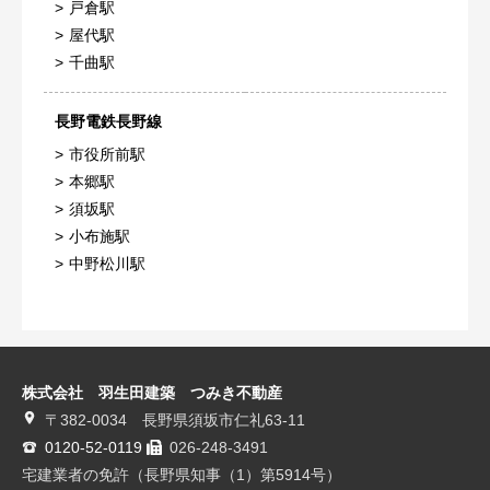
戸倉駅
屋代駅
千曲駅
長野電鉄長野線
市役所前駅
本郷駅
須坂駅
小布施駅
中野松川駅
株式会社 羽生田建築 つみき不動産
〒382-0034 長野県須坂市仁礼63-11
0120-52-0119
026-248-3491
宅建業者の免許（長野県知事（1）第5914号）