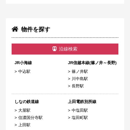
物件を探す
沿線検索
JR小海線
JR信越本線(篠ノ井～長野)
中込駅
篠ノ井駅
川中島駅
長野駅
しなの鉄道線
上田電鉄別所線
大屋駅
中塩田駅
信濃国分寺駅
塩田町駅
上田駅