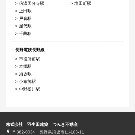
信濃国分寺駅
塩田町駅
上田駅
戸倉駅
屋代駅
千曲駅
長野電鉄長野線
市役所前駅
本郷駅
須坂駅
小布施駅
中野松川駅
株式会社 羽生田建築 つみき不動産
〒382-0034 長野県須坂市仁礼63-11