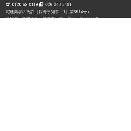
0120-52-0119
026-248-3491
宅建業者の免許（長野県知事（1）第5914号）
建設業の許可免許（長野県知事（般-2）第26026号）
解体工事業者（長野県知事（登-28）第1116号）
代表：羽生田 正臣
営業時間：9時～18時 (日祝休業)