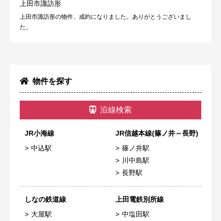
上田市諏訪形
上田市諏訪形の物件、成約になりました。ありがとうございまし
た。
物件を探す
沿線検索
JR小海線
JR信越本線(篠ノ井～長野)
中込駅
篠ノ井駅
川中島駅
長野駅
しなの鉄道線
上田電鉄別所線
大屋駅
中塩田駅