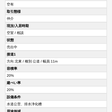
空有
取引態様
仲介
現況/入居時期
空室 / 相談
状態
売出中
接道1
方向:北東 / 種別:公道 / 幅員:11m
容積率
20%
建ぺい率
20%
設備条件
水道公営、排水浄化槽
用途地域