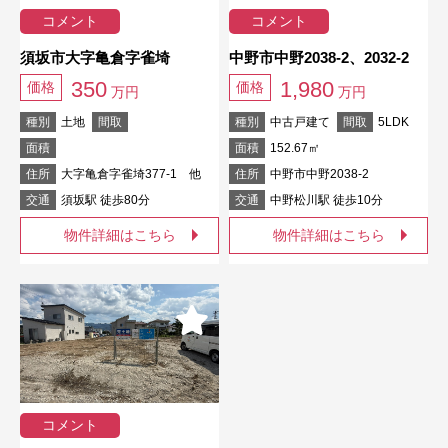
コメント
コメント
須坂市大字亀倉字雀埼
中野市中野2038-2、2032-2
350
1,980
価格
価格
万円
万円
種別
土地
間取
種別
中古戸建て
間取
5LDK
面積
面積
152.67㎡
住所
大字亀倉字雀埼377-1 他
住所
中野市中野2038-2
交通
須坂駅 徒歩80分
交通
中野松川駅 徒歩10分
物件詳細はこちら
物件詳細はこちら
コメント