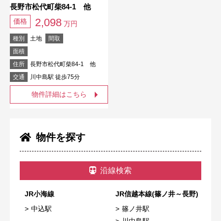
長野市松代町柴84-1 他
2,098
価格
万円
種別
土地
間取
面積
住所
長野市松代町柴84-1 他
交通
川中島駅 徒歩75分
物件詳細はこちら
物件を探す
沿線検索
JR小海線
JR信越本線(篠ノ井～長野)
中込駅
篠ノ井駅