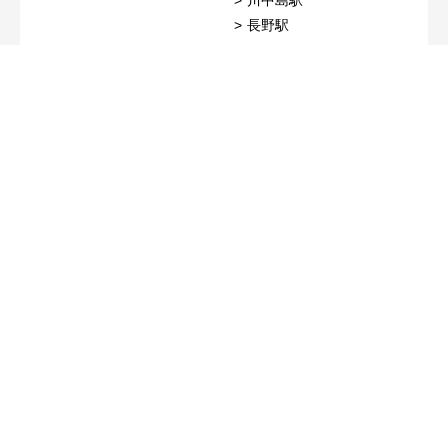
川中島駅
長野駅
しなの鉄道線
上田電鉄別所線
大屋駅
中塩田駅
信濃国分寺駅
塩田町駅
上田駅
戸倉駅
屋代駅
千曲駅
長野電鉄長野線
市役所前駅
本郷駅
須坂駅
小布施駅
中野松川駅