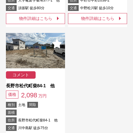
住所
大字亀倉字雀埼377-1 他
住所
中野市中野2038-2
交通
須坂駅 徒歩80分
交通
中野松川駅 徒歩10分
物件詳細はこちら
物件詳細はこちら
コメント
長野市松代町柴84-1 他
2,098
価格
万円
種別
土地
間取
面積
住所
長野市松代町柴84-1 他
交通
川中島駅 徒歩75分