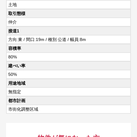
土地
取引態様
仲介
接道1
方向:東 / 間口:19m / 種別:公道 / 幅員:8m
容積率
80%
建ぺい率
50%
用途地域
無指定
都市計画
市街化調整区域