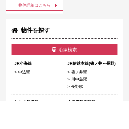
物件詳細はこちら
物件を探す
沿線検索
JR小海線
JR信越本線(篠ノ井～長野)
中込駅
篠ノ井駅
川中島駅
長野駅
しなの鉄道線
上田電鉄別所線
大屋駅
中塩田駅
信濃国分寺駅
塩田町駅
上田駅