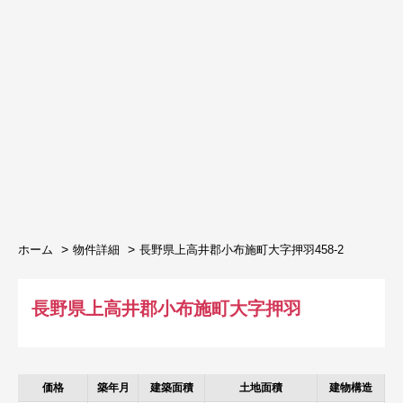
ホーム
物件詳細
⻑野県上⾼井郡⼩布施町⼤字押⽻458-2
⻑野県上⾼井郡⼩布施町⼤字押⽻
価格
築年月
建築面積
土地面積
建物構造