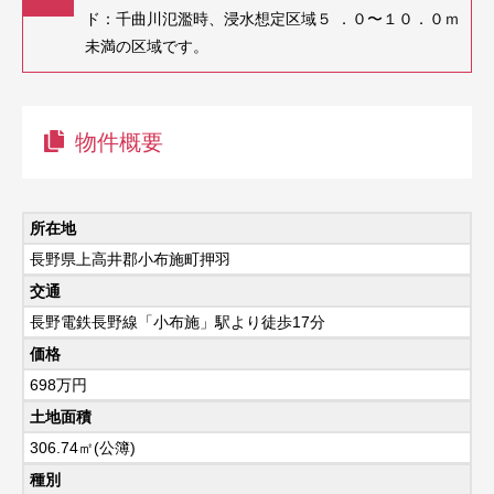
ド：千曲川氾濫時、浸⽔想定区域５ ．０〜１０．０ｍ
未満の区域です。
物件概要
所在地
長野県上高井郡小布施町押羽
交通
長野電鉄長野線「小布施」駅より徒歩17分
価格
698
万円
土地面積
306.74㎡(公簿)
種別