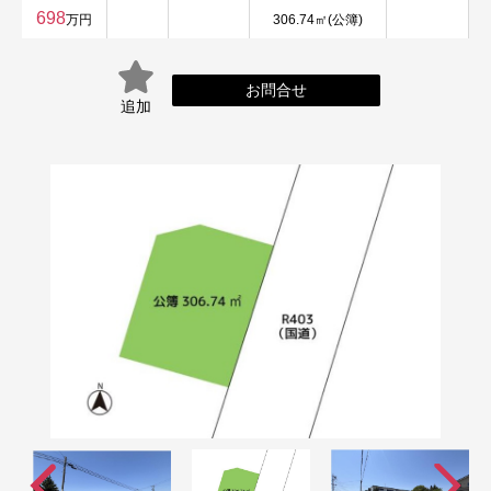
698
万円
306.74㎡(公簿)
お問合せ
追加