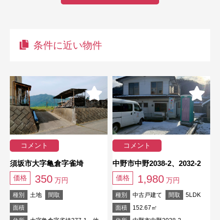
条件に近い物件
コメント
コメント
須坂市大字亀倉字雀埼
中野市中野2038-2、2032-2
350
1,980
価格
価格
万円
万円
種別
土地
間取
種別
中古戸建て
間取
5LDK
面積
面積
152.67㎡