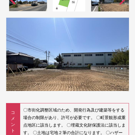
〇市街化調整区域のため、開発⾏為及び建築等をする
コ
場合の制限があり、許可が必要です。 〇町景観形成重
メ
ン
点地区に該当します。 〇埋蔵⽂化財保護法に該当しま
ト
す。 〇⼟地は宅地２筆の合計になります。 〇ハザー