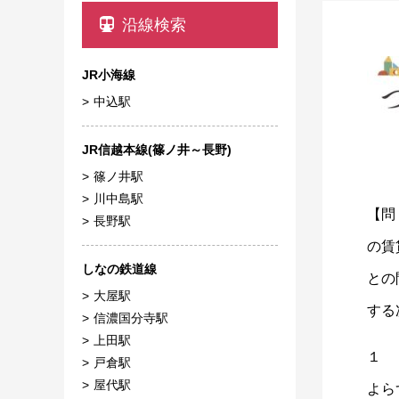
沿線検索
JR小海線
中込駅
JR信越本線(篠ノ井～長野)
篠ノ井駅
川中島駅
【問
長野駅
の賃
しなの鉄道線
との
大屋駅
する
信濃国分寺駅
上田駅
１ 
戸倉駅
屋代駅
よら