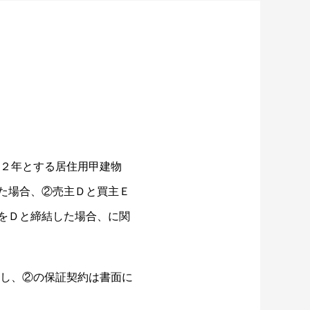
を２年とする居住用甲建物
た場合、②売主Ｄと買主Ｅ
をＤと締結した場合、に関
し、②の保証契約は書面に