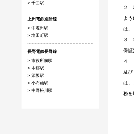
千曲駅
２ 
よう
上田電鉄別所線
中塩田駅
は、
塩田町駅
３ 
保証
長野電鉄長野線
市役所前駅
４ 
本郷駅
及び
須坂駅
は、
小布施駅
中野松川駅
務を